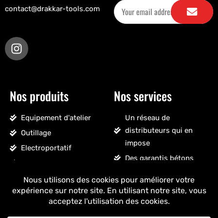
contact@drakkar-tools.com
Nos produits
Nos services
Equipement d'atelier
Un réseau de
distributeurs qui en
Outillage
impose
Electroportatif
Des garantis bétons
Pneumatique
Un SAV sans détour
Accessoires véhicules
Un stock massif
Nettoyage, droguerie
Un ancrage français
Voir tous les produits