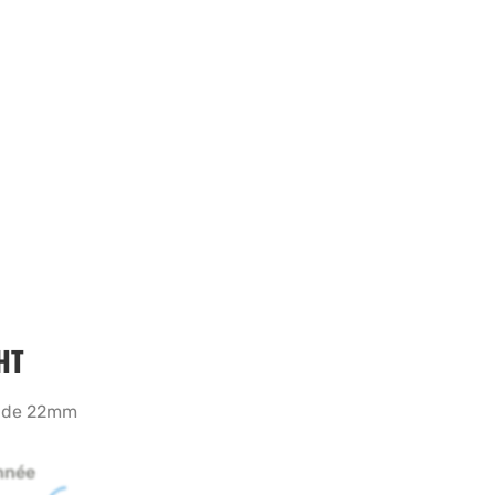
HT
et de 22mm
nnée