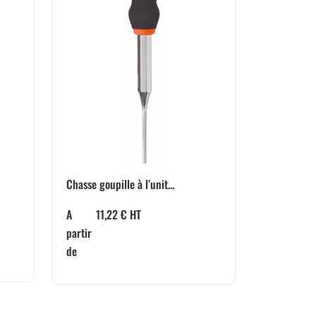
Chasse goupille à l’unit...
A
11,22
€
HT
partir
de