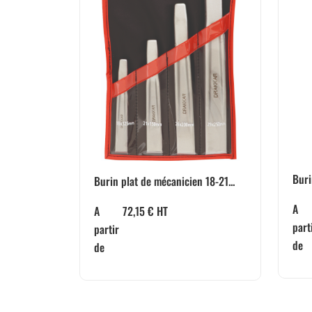
Buri
Burin plat de mécanicien 18-21...
A
A
72,15
€
HT
part
partir
de
de