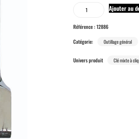
Ajouter au d
Référence :
12886
Catégorie:
Outillage général
Univers produit
Clé mixte à cli