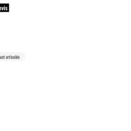
evis
quet articulée