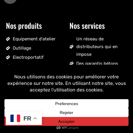
Nos produits
Nos services
Equipement d'atelier
Un réseau de
distributeurs qui en
Outillage
impose
Electroportatif
Des garantis bétons
Pneumatique
Un SAV sans détour
Accessoires véhicules
Un stock massif
Nettoyage, droguerie
Un ancrage français
Voir tous les produits
+ de 25 ans
d'expérience
FR
Copyright © 2025 Drakkar - Tous droits réservés.