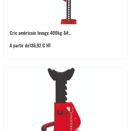
Cric américain levage 400kg &#...
A partir de
136,92
€
HT