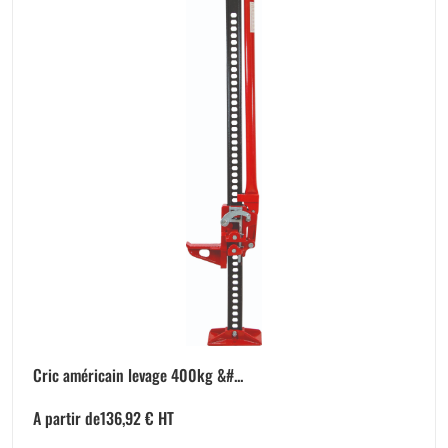
Cric américain levage 400kg &#...
A partir de
136,92
€
HT