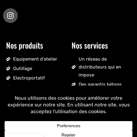
Nos produits
Nos services
Equipement d'atelier
Un réseau de
distributeurs qui en
Outillage
impose
Electroportatif
Des garantis bétons
Pneumatique
Un SAV sans détour
Accessoires véhicules
Un stock massif
Nettoyage, droguerie
Un ancrage français
Voir tous les produits
+ de 25 ans
d'expérience