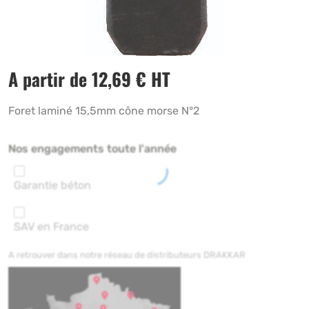
A partir de
12,69
€
HT
Foret laminé 15,5mm cône morse N°2
Nos engagements toute l'année
Garantie béton
SAV en France
A retrouver dans notre réseau de distributeurs DRAKKAR