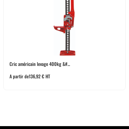
Cric américain levage 400kg &#...
A partir de
136,92
€
HT