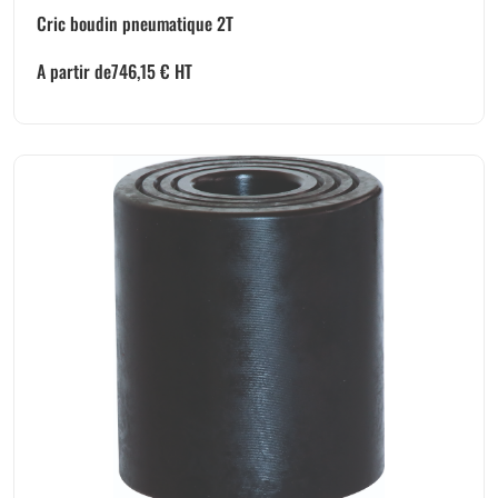
Cric boudin pneumatique 2T
A partir de
746,15
€
HT