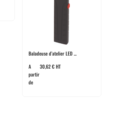
Baladeuse d’atelier LED ...
A
30,62
€
HT
partir
de