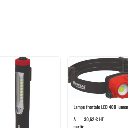
Lampe frontale LED 400 lumens
A
30,62
€
HT
partir