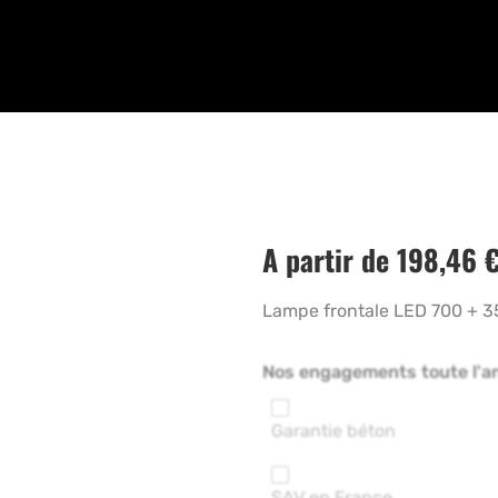
A partir de
198,46
Lampe frontale LED 700 + 3
Nos engagements toute l'a
Garantie béton
SAV en France