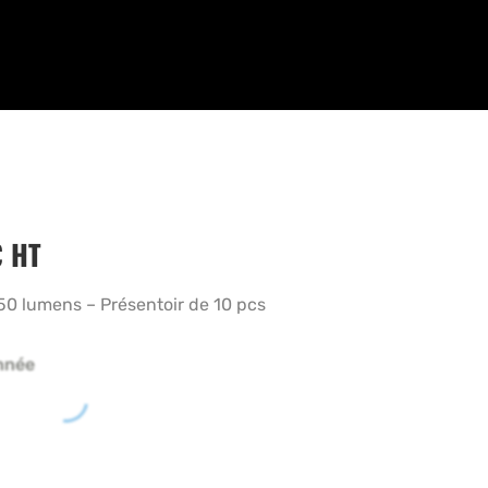
€
HT
50 lumens – Présentoir de 10 pcs
nnée