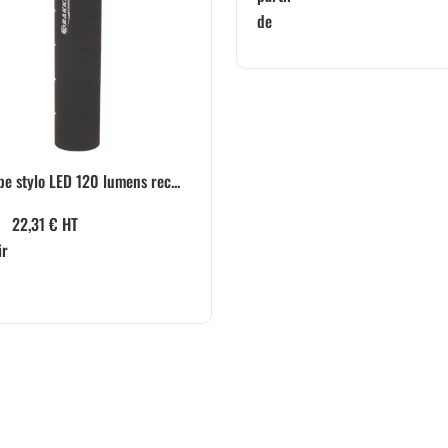
de
e stylo LED 120 lumens rec...
22,31
€
HT
ir