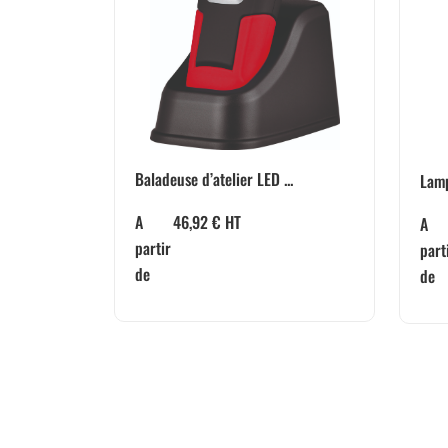
Baladeuse d’atelier LED ...
Lamp
A
46,92
€
HT
A
partir
part
de
de