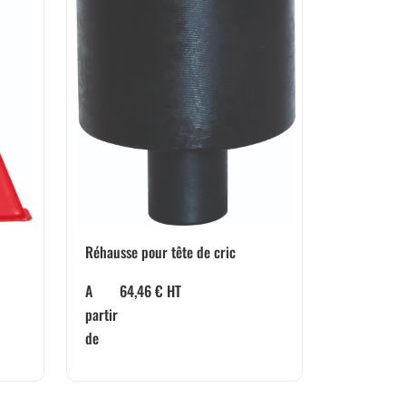
Réhausse pour tête de cric
A
64,46
€
HT
partir
de