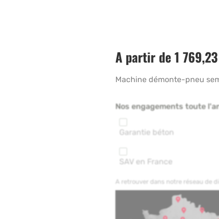
A partir de
1 769,2
Machine démonte-pneu sem
Nos engagements toute l'a
Garantie béton
SAV en France
A retrouver dans notre réseau de 