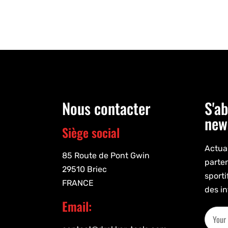
Nous contacter
S'ab
new
Siège social
Actual
85 Route de Pont Gwin
parte
29510 Briec
sporti
FRANCE
des in
Email: