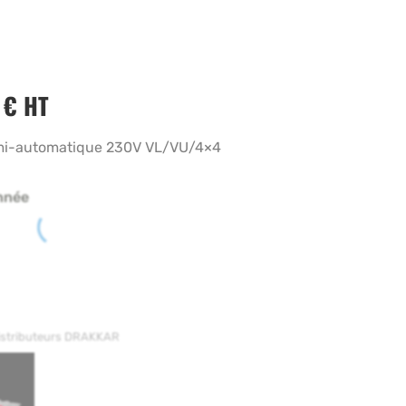
3
€
HT
i-automatique 230V VL/VU/4×4
nnée
distributeurs DRAKKAR