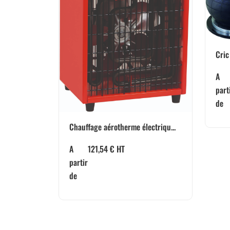
Cric
A
part
de
Chauffage aérotherme électriqu...
A
121,54
€
HT
partir
de