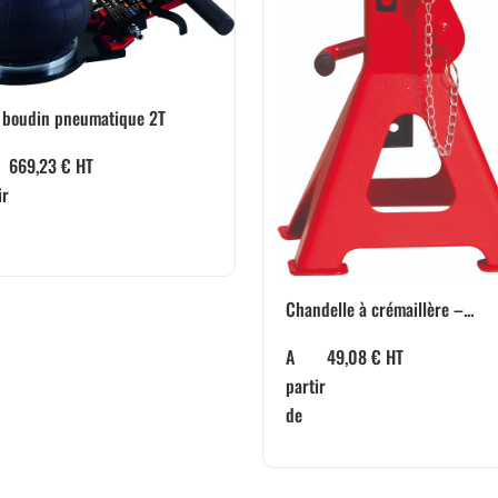
 boudin pneumatique 2T
669,23
€
HT
ir
Chandelle à crémaillère –...
A
49,08
€
HT
partir
de